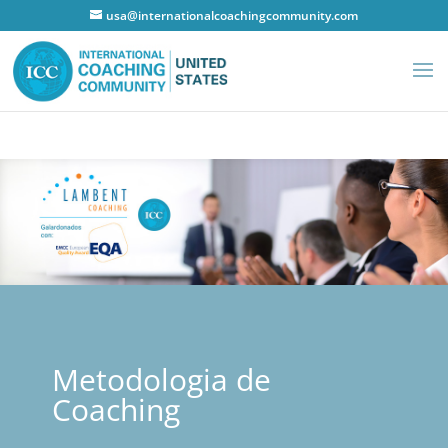
usa@internationalcoachingcommunity.com
Metodologia de
Coaching