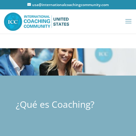
usa@internationalcoachingcommunity.com
¿Qué es Coaching?